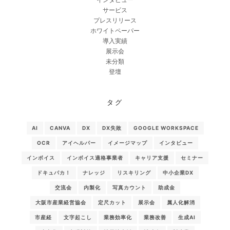
サービス
プレスリリース
ホワイトペーパー
導入実績
展示会
未分類
登壇
タグ
AI
CANVA
DX
DX失敗
GOOGLE WORKSPACE
OCR
アイヘルパー
イメージマップ
インタビュー
インボイス
インボイス適格事業者
キャリア支援
セミナー
ドキュパカ！
ナレッジ
リスキリング
中小企業DX
交流会
内製化
写真カウント
助成金
大阪市産業経営協会
定尺カット
展示会
属人化解消
市産経
文字起こし
業務効率化
業務改善
生成AI