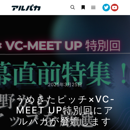
メインメニュー
検索
詳細
2025年3月25日
うめきたピッチ×VC-
MEET UP特別回にア
ルパカが登壇します