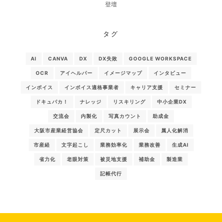
登壇
タグ
AI
CANVA
DX
DX失敗
GOOGLE WORKSPACE
OCR
アイヘルパー
イメージマップ
インタビュー
インボイス
インボイス適格事業者
キャリア支援
セミナー
ドキュパカ！
ナレッジ
リスキリング
中小企業DX
交流会
内製化
写真カウント
助成金
大阪市産業経営協会
定尺カット
展示会
属人化解消
市産経
文字起こし
業務効率化
業務改善
生成AI
省力化
老眼対策
被災地支援
補助金
製造業
記帳代行