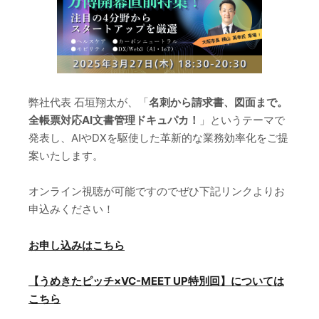
弊社代表 石垣翔太が、「
名刺から請求書、図面まで。
全帳票対応AI文書管理ドキュパカ！
」というテーマで
発表し、AIやDXを駆使した革新的な業務効率化をご提
案いたします。
オンライン視聴が可能ですのでぜひ下記リンクよりお
申込みください！
お申し込みはこちら
【うめきたピッチ×VC-MEET UP特別回】については
こちら