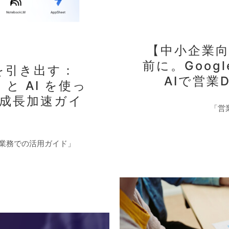
【中小企業
前に。Googl
を引き出す：
AIで営業
e と AI を使っ
成長加速ガイ
「営
行業務での活用ガイド」