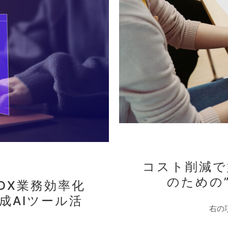
コスト削減て
のための”
DX業務効率化
成AIツール活
右の