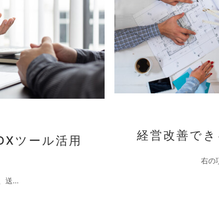
経営改善で
DXツール活用
右の
、送…