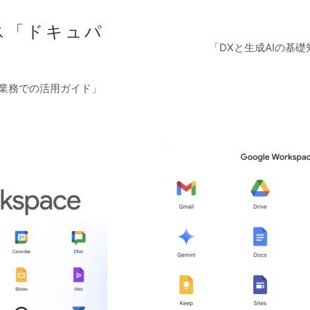
ス「ドキュパ
「DXと生成AIの基
行業務での活用ガイド」