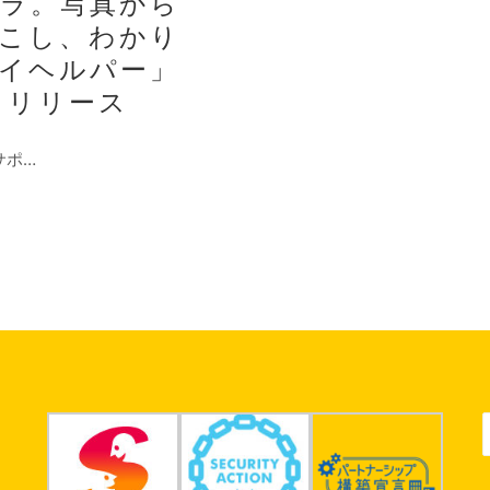
ラ。写真から
起こし、わかり
イヘルパー」
1日リリース
サポ…