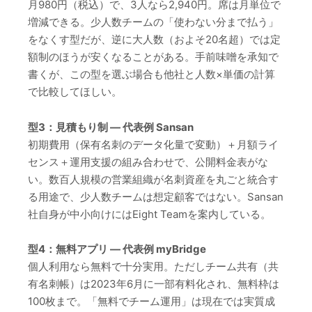
月980円（税込）で、3人なら2,940円。席は月単位で
増減できる。少人数チームの「使わない分まで払う」
をなくす型だが、逆に大人数（およそ20名超）では定
額制のほうが安くなることがある。手前味噌を承知で
書くが、この型を選ぶ場合も他社と人数×単価の計算
で比較してほしい。
型3：見積もり制 — 代表例 Sansan
初期費用（保有名刺のデータ化量で変動）＋月額ライ
センス＋運用支援の組み合わせで、公開料金表がな
い。数百人規模の営業組織が名刺資産を丸ごと統合す
る用途で、少人数チームは想定顧客ではない。Sansan
社自身が中小向けにはEight Teamを案内している。
型4：無料アプリ — 代表例 myBridge
個人利用なら無料で十分実用。ただしチーム共有（共
有名刺帳）は2023年6月に一部有料化され、無料枠は
100枚まで。「無料でチーム運用」は現在では実質成