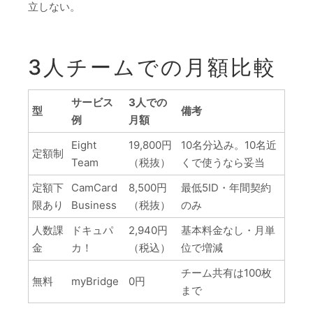
立しない。
3人チームでの月額比較
サービス
3人での
型
備考
例
月額
Eight
19,800円
10名分込み。10名近
定額制
Team
（税抜）
くで使うなら妥当
定額下
CamCard
8,500円
最低5ID・年間契約
限あり
Business
（税抜）
のみ
人数課
ドキュパ
2,940円
基本料金なし・月単
金
カ！
（税込）
位で増減
チーム共有は100枚
無料
myBridge
0円
まで