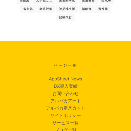
市産経
文字起こし
業務効率化
業務改善
生成AI
省力化
老眼対策
被災地支援
補助金
製造業
記帳代行
ページ一覧
AppSheet News
DX導入実績
お問い合わせ
アルパカアート
アルパカ定尺カット
サイトポリシー
サービス一覧
ブログ一覧