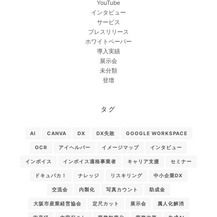
YouTube
インタビュー
サービス
プレスリリース
ホワイトペーパー
導入実績
展示会
未分類
登壇
タグ
AI
CANVA
DX
DX失敗
GOOGLE WORKSPACE
OCR
アイヘルパー
イメージマップ
インタビュー
インボイス
インボイス適格事業者
キャリア支援
セミナー
ドキュパカ！
ナレッジ
リスキリング
中小企業DX
交流会
内製化
写真カウント
助成金
大阪市産業経営協会
定尺カット
展示会
属人化解消