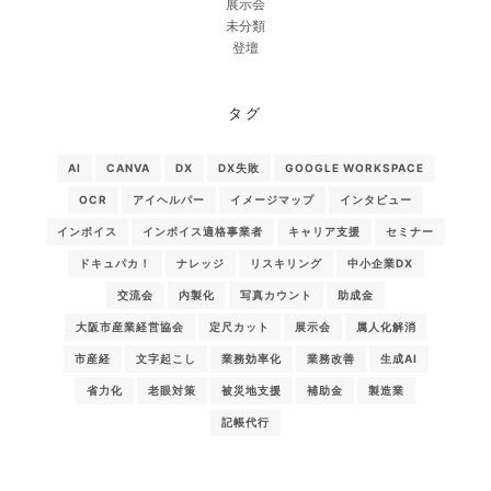
展示会
未分類
登壇
タグ
AI
CANVA
DX
DX失敗
GOOGLE WORKSPACE
OCR
アイヘルパー
イメージマップ
インタビュー
インボイス
インボイス適格事業者
キャリア支援
セミナー
ドキュパカ！
ナレッジ
リスキリング
中小企業DX
交流会
内製化
写真カウント
助成金
大阪市産業経営協会
定尺カット
展示会
属人化解消
市産経
文字起こし
業務効率化
業務改善
生成AI
省力化
老眼対策
被災地支援
補助金
製造業
記帳代行